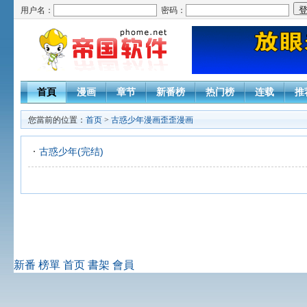
用户名：
密码：
首頁
漫画
章节
新番榜
热门榜
连载
推
您當前的位置：
首页
>
古惑少年漫画歪歪漫画
古惑少年(完结)
新番
榜單
首页
書架
會員