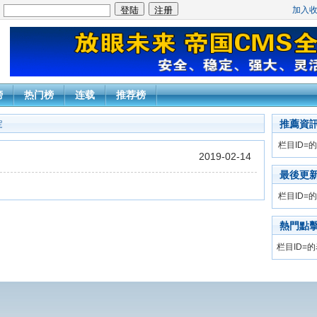
加入
：
榜
热门榜
连载
推荐榜
推薦資
定
栏目ID=
的
2019-02-14
最後更
栏目ID=
的
熱門點
栏目ID=
的