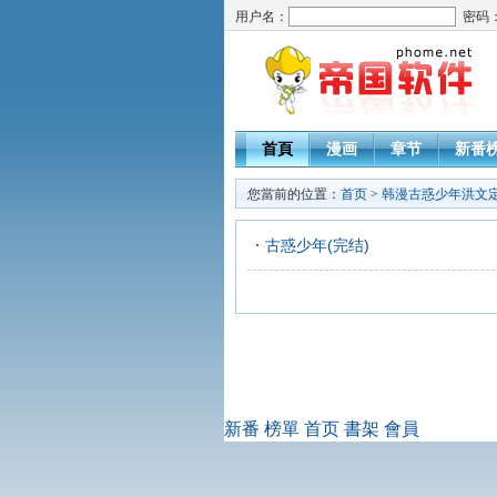
用户名：
密码
首頁
漫画
章节
新番
您當前的位置：
首页
>
韩漫古惑少年洪文
古惑少年(完结)
新番
榜單
首页
書架
會員