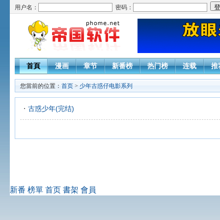
用户名：
密码：
首頁
漫画
章节
新番榜
热门榜
连载
推
您當前的位置：
首页
>
少年古惑仔电影系列
古惑少年(完结)
新番
榜單
首页
書架
會員